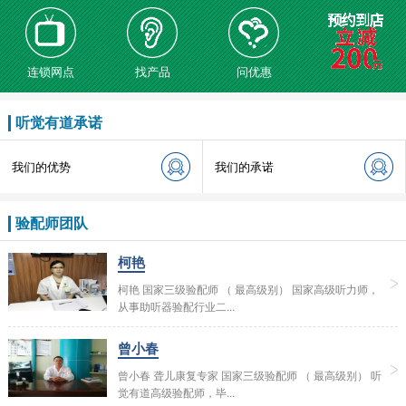
连锁网点
找产品
问优惠
听觉有道承诺
我们的优势
我们的承诺
验配师团队
柯艳
柯艳 国家三级验配师 （ 最高级别） 国家高级听力师，
从事助听器验配行业二...
曾小春
曾小春 聋儿康复专家 国家三级验配师 （ 最高级别） 听
觉有道高级验配师，毕...