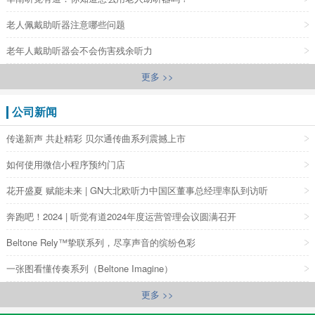
老人佩戴助听器注意哪些问题
老年人戴助听器会不会伤害残余听力
更多 >>
公司新闻
传递新声 共赴精彩 贝尔通传曲系列震撼上市
如何使用微信小程序预约门店
花开盛夏 赋能未来 | GN大北欧听力中国区董事总经理率队到访听
奔跑吧！2024 | 听觉有道2024年度运营管理会议圆满召开
Beltone Rely™挚联系列，尽享声音的缤纷色彩
一张图看懂传奏系列（Beltone Imagine）
更多 >>