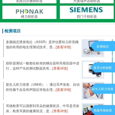
美国贝尔通助听器
丹麦瑞声达助听器
峰力助听器
西门子助听器
检测项目
多频稳态诱发电位（ASSR）是评估婴幼儿听觉阈
多频稳态
值的有用的电生理测试技术。受...
[查看详情]
（ASSR）诱发电
助听器测试一般都在标准的耦合器和耳模拟器中进
位
真耳分析验配
行，这样产生的测试数据具有...
[查看详情]
新生儿听力筛查（UNHS）： 通过耳声发射、自动
新生儿听力筛查
听性脑干反应和声阻抗等电生理...
[查看详情]
耳镜检查可以观察到耳朵的健康状况，中耳是否发
视频耳镜检查
炎，检查耳膜的健康状况，是...
[查看详情]