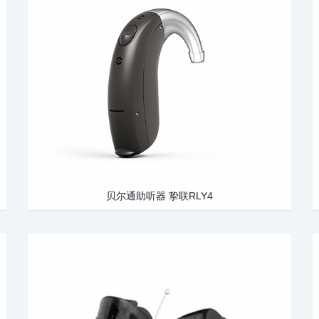
贝尔通助听器 挚联RLY4