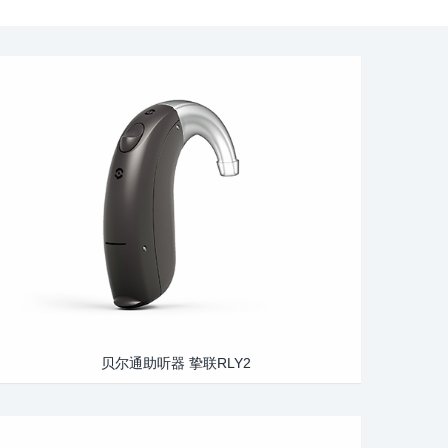
贝尔通助听器 挚联RLY2