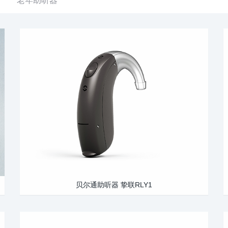
贝尔通助听器 挚联RLY1