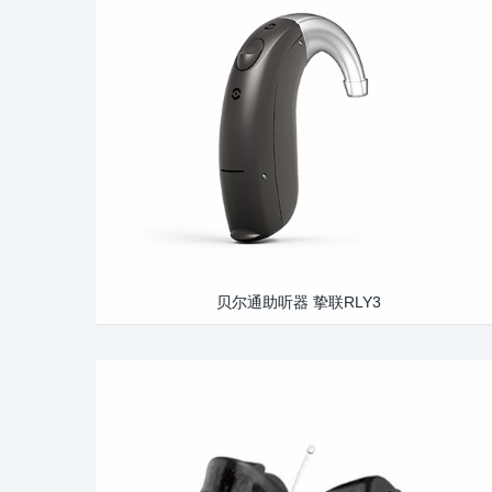
贝尔通助听器 挚联RLY3