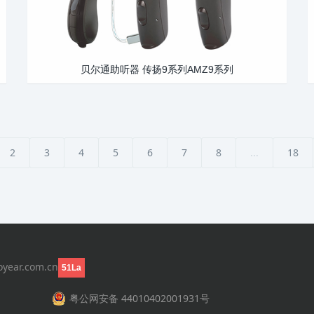
贝尔通助听器 传扬9系列AMZ9系列
2
3
4
5
6
7
8
...
18
r.com.cn
51La
粤公网安备 44010402001931号