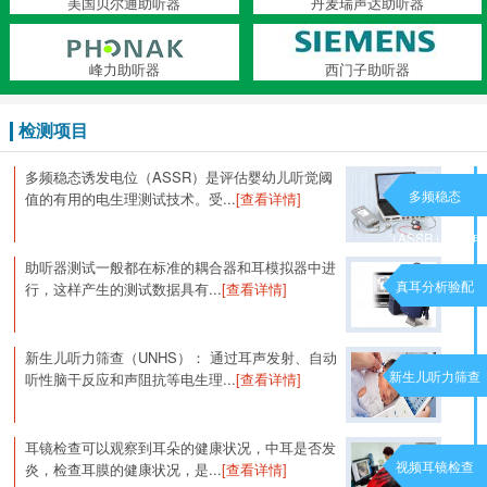
美国贝尔通助听器
丹麦瑞声达助听器
峰力助听器
西门子助听器
检测项目
多频稳态诱发电位（ASSR）是评估婴幼儿听觉阈
多频稳态
值的有用的电生理测试技术。受...
[查看详情]
（ASSR）诱发电
助听器测试一般都在标准的耦合器和耳模拟器中进
位
真耳分析验配
行，这样产生的测试数据具有...
[查看详情]
新生儿听力筛查（UNHS）： 通过耳声发射、自动
新生儿听力筛查
听性脑干反应和声阻抗等电生理...
[查看详情]
耳镜检查可以观察到耳朵的健康状况，中耳是否发
视频耳镜检查
炎，检查耳膜的健康状况，是...
[查看详情]