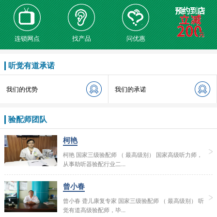
连锁网点
找产品
问优惠
听觉有道承诺
我们的优势
我们的承诺
验配师团队
柯艳
柯艳 国家三级验配师 （ 最高级别） 国家高级听力师，
从事助听器验配行业二...
曾小春
曾小春 聋儿康复专家 国家三级验配师 （ 最高级别） 听
觉有道高级验配师，毕...