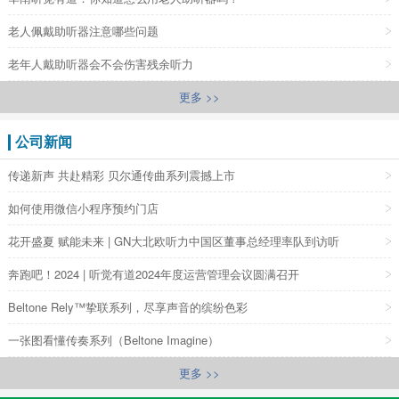
老人佩戴助听器注意哪些问题
老年人戴助听器会不会伤害残余听力
更多 >>
公司新闻
传递新声 共赴精彩 贝尔通传曲系列震撼上市
如何使用微信小程序预约门店
花开盛夏 赋能未来 | GN大北欧听力中国区董事总经理率队到访听
奔跑吧！2024 | 听觉有道2024年度运营管理会议圆满召开
Beltone Rely™挚联系列，尽享声音的缤纷色彩
一张图看懂传奏系列（Beltone Imagine）
更多 >>