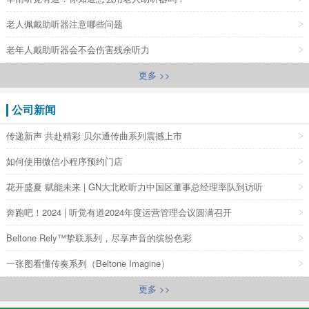
老人佩戴助听器注意哪些问题
老年人戴助听器会不会伤害残余听力
更多 >>
公司新闻
传递新声 共赴精彩 贝尔通传曲系列震撼上市
如何使用微信小程序预约门店
花开盛夏 赋能未来 | GN大北欧听力中国区董事总经理率队到访听
奔跑吧！2024 | 听觉有道2024年度运营管理会议圆满召开
Beltone Rely™挚联系列，尽享声音的缤纷色彩
一张图看懂传奏系列（Beltone Imagine）
更多 >>