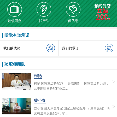
连锁网点
找产品
问优惠
听觉有道承诺
我们的优势
我们的承诺
验配师团队
柯艳
柯艳 国家三级验配师 （ 最高级别） 国家高级听力师，
从事助听器验配行业二...
曾小春
曾小春 聋儿康复专家 国家三级验配师 （ 最高级别） 听
觉有道高级验配师，毕...