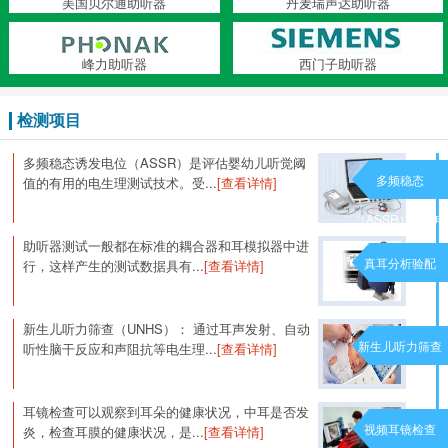
美国贝尔通助听器
丹麦瑞声达助听器
峰力助听器
西门子助听器
检测项目
多频稳态诱发电位（ASSR）是评估婴幼儿听觉阈
多频稳态
值的有用的电生理测试技术。受...
[查看详情]
（ASSR）诱发电
助听器测试一般都在标准的耦合器和耳模拟器中进
位
真耳分析验配
行，这样产生的测试数据具有...
[查看详情]
新生儿听力筛查（UNHS）： 通过耳声发射、自动
新生儿听力筛查
听性脑干反应和声阻抗等电生理...
[查看详情]
耳镜检查可以观察到耳朵的健康状况，中耳是否发
视频耳镜检查
炎，检查耳膜的健康状况，是...
[查看详情]