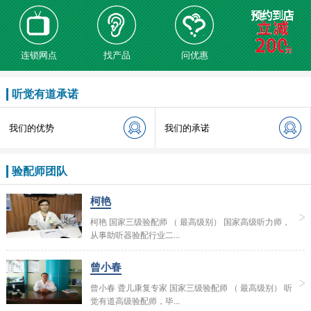
连锁网点
找产品
问优惠
听觉有道承诺
我们的优势
我们的承诺
验配师团队
柯艳
柯艳 国家三级验配师 （ 最高级别） 国家高级听力师，
从事助听器验配行业二...
曾小春
曾小春 聋儿康复专家 国家三级验配师 （ 最高级别） 听
觉有道高级验配师，毕...