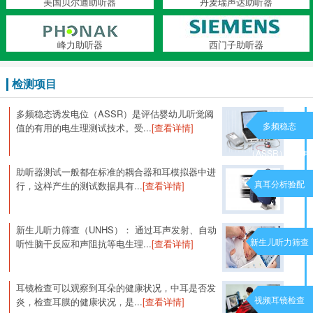
美国贝尔通助听器
丹麦瑞声达助听器
峰力助听器
西门子助听器
检测项目
多频稳态诱发电位（ASSR）是评估婴幼儿听觉阈
多频稳态
值的有用的电生理测试技术。受...
[查看详情]
（ASSR）诱发电
助听器测试一般都在标准的耦合器和耳模拟器中进
位
真耳分析验配
行，这样产生的测试数据具有...
[查看详情]
新生儿听力筛查（UNHS）： 通过耳声发射、自动
新生儿听力筛查
听性脑干反应和声阻抗等电生理...
[查看详情]
耳镜检查可以观察到耳朵的健康状况，中耳是否发
视频耳镜检查
炎，检查耳膜的健康状况，是...
[查看详情]