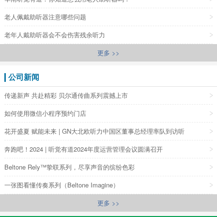
老人佩戴助听器注意哪些问题
老年人戴助听器会不会伤害残余听力
更多 >>
公司新闻
传递新声 共赴精彩 贝尔通传曲系列震撼上市
如何使用微信小程序预约门店
花开盛夏 赋能未来 | GN大北欧听力中国区董事总经理率队到访听
奔跑吧！2024 | 听觉有道2024年度运营管理会议圆满召开
Beltone Rely™挚联系列，尽享声音的缤纷色彩
一张图看懂传奏系列（Beltone Imagine）
更多 >>