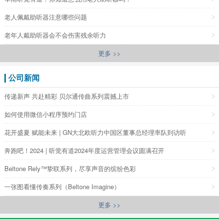
老人佩戴助听器注意哪些问题
老年人戴助听器会不会伤害残余听力
更多 >>
公司新闻
传递新声 共赴精彩 贝尔通传曲系列震撼上市
如何使用微信小程序预约门店
花开盛夏 赋能未来 | GN大北欧听力中国区董事总经理率队到访听
奔跑吧！2024 | 听觉有道2024年度运营管理会议圆满召开
Beltone Rely™挚联系列，尽享声音的缤纷色彩
一张图看懂传奏系列（Beltone Imagine）
更多 >>