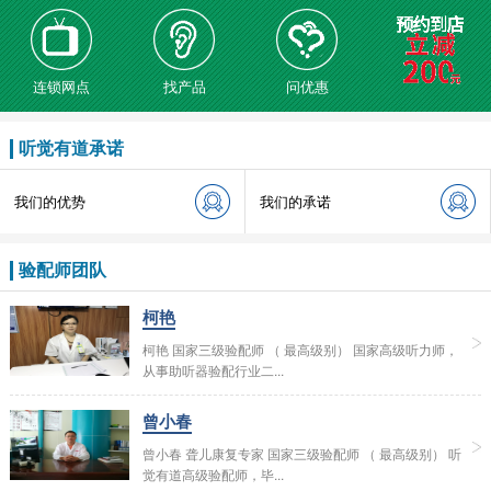
连锁网点
找产品
问优惠
听觉有道承诺
我们的优势
我们的承诺
验配师团队
柯艳
柯艳 国家三级验配师 （ 最高级别） 国家高级听力师，
从事助听器验配行业二...
曾小春
曾小春 聋儿康复专家 国家三级验配师 （ 最高级别） 听
觉有道高级验配师，毕...