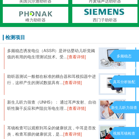
美国贝尔通助听器
丹麦瑞声达助听器
峰力助听器
西门子助听器
检测项目
多频稳态诱发电位（ASSR）是评估婴幼儿听觉阈
多频稳态
值的有用的电生理测试技术。受...
[查看详情]
（ASSR）诱发电
助听器测试一般都在标准的耦合器和耳模拟器中进
位
真耳分析验配
行，这样产生的测试数据具有...
[查看详情]
新生儿听力筛查（UNHS）： 通过耳声发射、自动
新生儿听力筛查
听性脑干反应和声阻抗等电生理...
[查看详情]
耳镜检查可以观察到耳朵的健康状况，中耳是否发
视频耳镜检查
炎，检查耳膜的健康状况，是...
[查看详情]