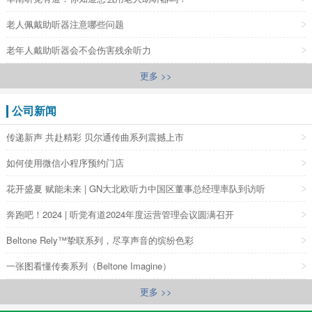
老人佩戴助听器注意哪些问题
老年人戴助听器会不会伤害残余听力
更多 >>
公司新闻
传递新声 共赴精彩 贝尔通传曲系列震撼上市
如何使用微信小程序预约门店
花开盛夏 赋能未来 | GN大北欧听力中国区董事总经理率队到访听
奔跑吧！2024 | 听觉有道2024年度运营管理会议圆满召开
Beltone Rely™挚联系列，尽享声音的缤纷色彩
一张图看懂传奏系列（Beltone Imagine）
更多 >>