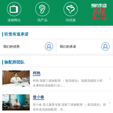
连锁网点
找产品
问优惠
听觉有道承诺
我们的优势
我们的承诺
验配师团队
柯艳
柯艳 国家三级验配师 （ 最高级别） 国家高级听力师，
从事助听器验配行业二...
曾小春
曾小春 聋儿康复专家 国家三级验配师 （ 最高级别） 听
觉有道高级验配师，毕...