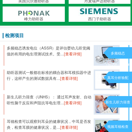
美国贝尔通助听器
丹麦瑞声达助听器
峰力助听器
西门子助听器
检测项目
多频稳态诱发电位（ASSR）是评估婴幼儿听觉阈
多频稳态
值的有用的电生理测试技术。受...
[查看详情]
（ASSR）诱发电
助听器测试一般都在标准的耦合器和耳模拟器中进
位
真耳分析验配
行，这样产生的测试数据具有...
[查看详情]
新生儿听力筛查（UNHS）： 通过耳声发射、自动
新生儿听力筛查
听性脑干反应和声阻抗等电生理...
[查看详情]
耳镜检查可以观察到耳朵的健康状况，中耳是否发
视频耳镜检查
炎，检查耳膜的健康状况，是...
[查看详情]