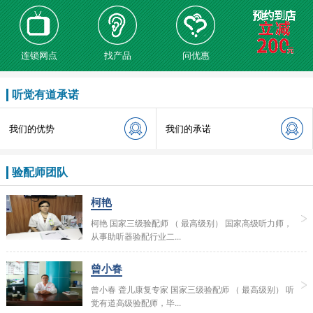
连锁网点
找产品
问优惠
听觉有道承诺
我们的优势
我们的承诺
验配师团队
柯艳
柯艳 国家三级验配师 （ 最高级别） 国家高级听力师，
从事助听器验配行业二...
曾小春
曾小春 聋儿康复专家 国家三级验配师 （ 最高级别） 听
觉有道高级验配师，毕...