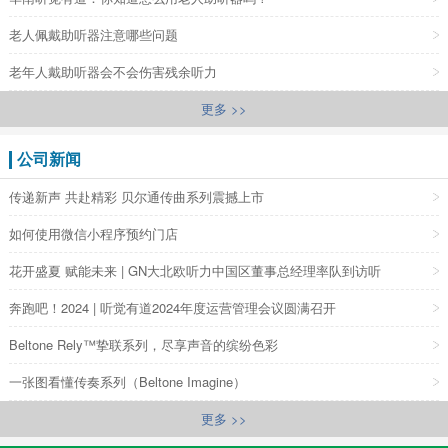
老人佩戴助听器注意哪些问题
老年人戴助听器会不会伤害残余听力
更多 >>
公司新闻
传递新声 共赴精彩 贝尔通传曲系列震撼上市
如何使用微信小程序预约门店
花开盛夏 赋能未来 | GN大北欧听力中国区董事总经理率队到访听
奔跑吧！2024 | 听觉有道2024年度运营管理会议圆满召开
Beltone Rely™挚联系列，尽享声音的缤纷色彩
一张图看懂传奏系列（Beltone Imagine）
更多 >>