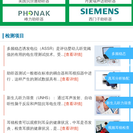
美国贝尔通助听器
丹麦瑞声达助听器
峰力助听器
西门子助听器
检测项目
多频稳态诱发电位（ASSR）是评估婴幼儿听觉阈
多频稳态
值的有用的电生理测试技术。受...
[查看详情]
（ASSR）诱发电
助听器测试一般都在标准的耦合器和耳模拟器中进
位
真耳分析验配
行，这样产生的测试数据具有...
[查看详情]
新生儿听力筛查（UNHS）： 通过耳声发射、自动
新生儿听力筛查
听性脑干反应和声阻抗等电生理...
[查看详情]
耳镜检查可以观察到耳朵的健康状况，中耳是否发
视频耳镜检查
炎，检查耳膜的健康状况，是...
[查看详情]