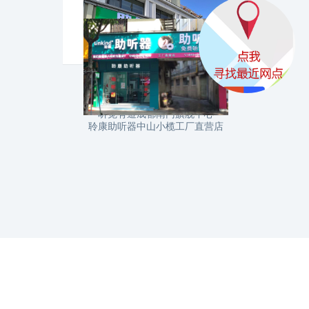
听觉有道成都南门旗舰中心
聆康助听器中山小榄工厂直营店